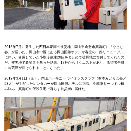
2018年7月に発生した西日本豪雨の被災地、岡山県倉敷市真備町に「小さな
春」が届いた。岡山市中区にある岡山国際ホテルが客室の一部リニューアル
に伴い、使用していた小型冷蔵庫20個をまとめて被災地に寄付してくれたの
だ。被災地で希望者を募った結果、17軒からリクエストがあり、希望者全員
に冷蔵庫が届けられることになった。
2019年3月1日（金）、岡山ハーモニー ライオンズクラブ（有本みどり会長／
53人）が手配したレンタカーが岡山国際ホテルに到着。冷蔵庫を一つずつ積
み込み、真備町の仮設住宅で暮らす被災者に届けた。