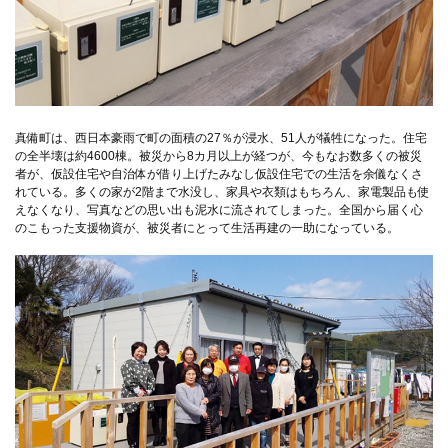
真備町は、西日本豪雨で町の面積の27％が浸水、51人が犠牲になった。住宅
の全半壊は約4600棟。被災から8カ月以上が経つが、今もなお数多くの被災
者が、仮設住宅や自治体が借り上げたみなし仮設住宅での生活を余儀なくさ
れている。多くの家が2階まで水没し、家具や衣類はもちろん、家電製品も使
えなくなり、写真などの思い出も泥水に流されてしまった。全国から届く心
のこもった支援物資が、被災者にとって生活再建の一助になっている。