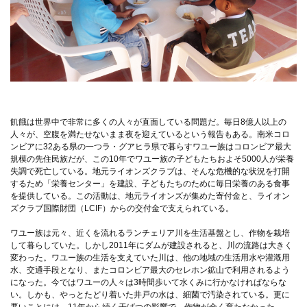
飢餓は世界中で非常に多くの人々が直面している問題だ。毎日8億人以上の
人々が、空腹を満たせないまま夜を迎えているという報告もある。南米コロ
ンビアに32ある県の一つラ・グアヒラ県で暮らすワユー族はコロンビア最大
規模の先住民族だが、この10年でワユー族の子どもたちおよそ5000人が栄養
失調で死亡している。地元ライオンズクラブは、そんな危機的な状況を打開
するため「栄養センター」を建設、子どもたちのために毎日栄養のある食事
を提供している。この活動は、地元ライオンズが集めた寄付金と、ライオン
ズクラブ国際財団（LCIF）からの交付金で支えられている。
ワユー族は元々、近くを流れるランチェリア川を生活基盤とし、作物を栽培
して暮らしていた。しかし2011年にダムが建設されると、川の流路は大きく
変わった。ワユー族の生活を支えていた川は、他の地域の生活用水や灌漑用
水、交通手段となり、またコロンビア最大のセレホン鉱山で利用されるよう
になった。今ではワユーの人々は3時間歩いて水くみに行かなければならな
い。しかも、やっとたどり着いた井戸の水は、細菌で汚染されている。更に
悪いことには、11年から続く干ばつの影響で、作物が全く育たなかった。