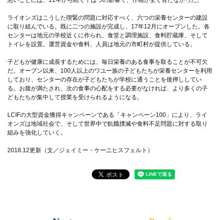
ライオンズはこうした喫緊の問題に対応すべく、六つの栄養センターの建設
に取り組んでいる。既に二つの施設が完成し、17年12月にオープンした。各
センターは地元の学校近くに作られ、食堂と調理施設、食料貯蔵庫、そして
トイレを設置。運営資金や食料、人員は地元の市町村が提供している。
子どもが健康に成長するためには、毎日栄養のある食事を取ることが不可欠
だ。オープン以来、100人以上のワユー族の子どもたちが栄養センターを利用
しており、センターの存在が子どもたちが学校に通うことを後押ししてい
る。お腹が満たされ、次の食事の心配をする必要がなければ、より多くの子
どもたちが集中して授業を受けられるようになる。
LCIFの大型資金獲得キャンペーンである「キャンペーン100」により、ライ
オンズは地域社会で、そして世界中で飢餓撲滅や食料不足問題に対する取り
組みを強化していく。
2018.12更新（文／ジェイミー・ケーニヒスフェルト）