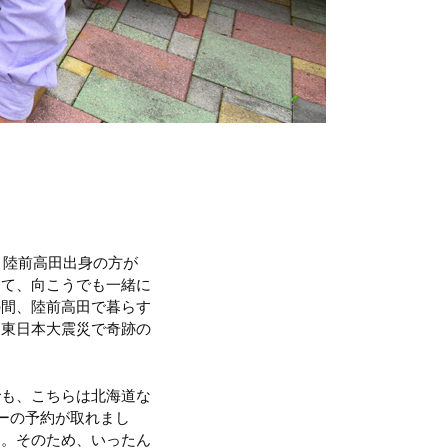
、陸前高田出身の方が
って、向こうでも一緒に
の間、陸前高田で暮らす
、東日本大震災で奇跡の
でも、こちらは北海道な
ーの予約が取れまし
す。そのため、いったん