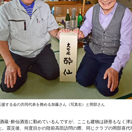
応援する会の共同代表を務める加藤さん（写真右）と岡部さん
酒蔵･酔仙酒造に勤めているんですが、ここも建物は跡形もなく津
た。震災後、何度目かの陸前高田訪問の際、同じクラブの岡部喜代司さ