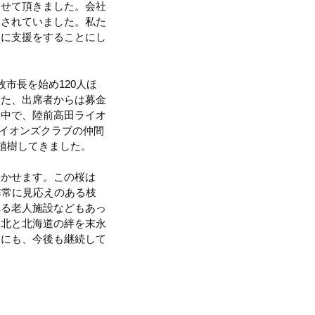
らせて頂きました。会社
力されていました。私た
的に支援をすることにし
市長を始め120人ほ
また、出席者からは募金
る中で、陸前高田ライオ
ライオンズクラブの仲間
植樹してきました。
咲かせます。この桜は
非常に見応えのある枝
れる老人施設などもあっ
東北と北海道の絆を末永
めにも、今後も継続して