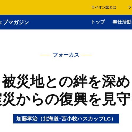
ライオン誌とは
ラ
ェブマガジン
トップ
奉仕活動
フォーカス
被災地との絆を深め
震災からの復興を見守
加藤孝治（北海道･苫小牧ハスカップLC）