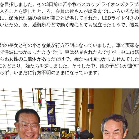
を目指しました。その3日前に苫小牧ハスカップ ライオンズクラ
入ることを話したところ、会員の皆さんが出発までにいろいろな
に、保険代理店の会員が箱ごと提供してくれた、LEDライト付き
いたため、夜、避難所などで動く際にとても役立ったようで、被
姉の長女とその小さな娘が行方不明になっていました。車で実家
で津波につかまったようです。車は発見されたんですが、中には
らぬ女性のご遺体があっただけで、姪たちは見つかりませんでした
にとどまり、姪たちを探しました。そうした中、姪の子どもが遺体
らず、いまだに行方不明のままになっています。