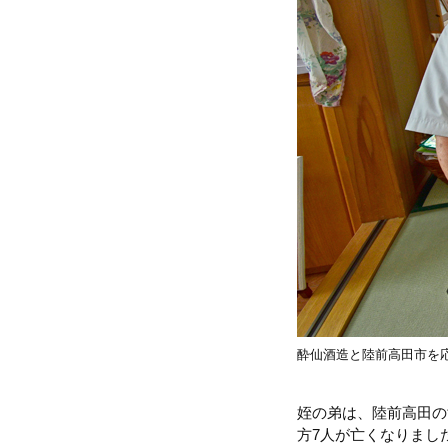
酔仙酒造と陸前高田市を
姪の弟は、陸前高田の
方7人が亡くなりまし