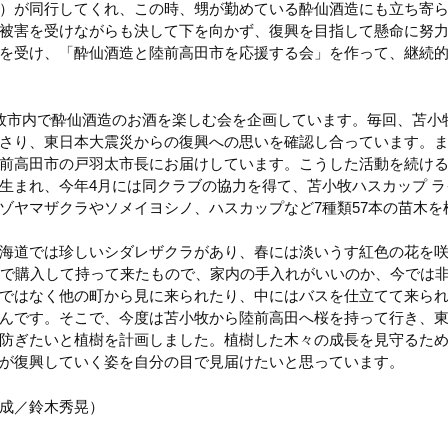
）が同行してくれ、この時、甥が勤めている酔仙酒造にも立ち寄
被害を受けながらも決して下を向かず、復興を目指して懸命に努
を受け、「酔仙酒造と陸前高田市を応援する会」を作って、継続
牧市内で酔仙酒造のお酒を楽しむ会を企画しています。毎回、苫小牧
さり、東日本大震災からの復興への思いを確認し合っています。
前高田市の戸羽太市長にお届けしています。こうした活動を続け
生まれ、今年4月には同クラブの協力を得て、苫小牧ハスカップ 
ゾヤマザクラやソメイヨシノ、ハスカップなど7種類57本の苗木を
海道では珍しいシダレザクラがあり、春には淡いうす紅色の花を
田で購入して持って来たもので、家内の手入れがいいのか、今では
ではなく他の町から見に来られたり、中にはバスを仕立てて来ら
んです。そこで、今度は苫小牧から陸前高田へ桜を持って行き、
防ぎたいと植樹を計画しました。植樹した木々の成長を見守るた
が復興していく姿を自分の目で見届けたいと思っています。
･構成／鈴木秀晃）