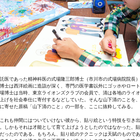
託医であった精神科医の式場隆三郎博士（市川市の式場病院院長
博士は西洋絵画に造詣が深く、専門の医学書以外にゴッホやロー
場博士は当時、東京ライオンズクラブの会員で、清は各地のライ
上げを社会奉仕に寄付するなどしていた。そんな山下清のことを
に寄せた原稿「山下清のこと」の一部を、ここに抜粋してみる。
これも仲間にはついていけない彼から、貼り絵という特技を引き
。しかもそれは才能として育て上げようとしたのではなかった。
だったのである。もちろん、貼り絵のテクニックは天賦のもので