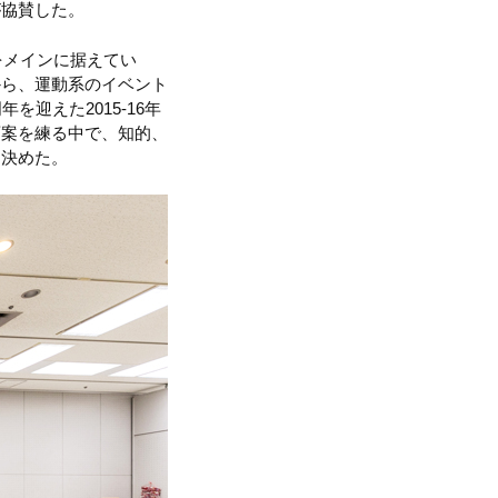
が協賛した。
をメインに据えてい
から、運動系のイベント
迎えた2015-16年
画案を練る中で、知的、
を決めた。