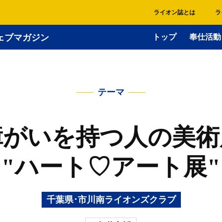
ライオン誌とは
ラ
ェブマガジン
トップ
奉仕活動
テーマ
障がいを持つ人の美術
"ハート♡アート展"
千葉県･市川南ライオンズクラブ