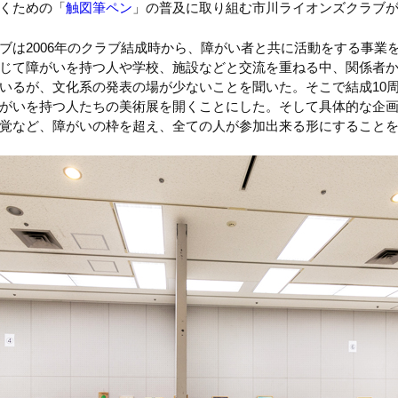
くための「
触図筆ペン
」の普及に取り組む市川ライオンズクラブ
ブは2006年のクラブ結成時から、障がい者と共に活動をする事業
じて障がいを持つ人や学校、施設などと交流を重ねる中、関係者
いるが、文化系の発表の場が少ないことを聞いた。そこで結成10周年を
がいを持つ人たちの美術展を開くことにした。そして具体的な企
覚など、障がいの枠を超え、全ての人が参加出来る形にすること