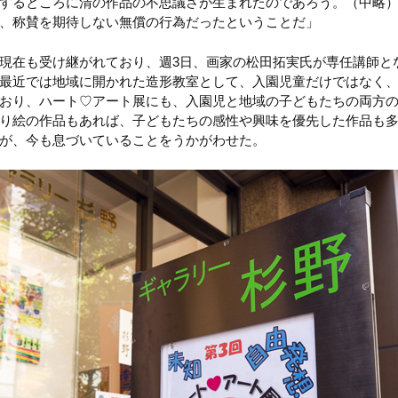
するところに清の作品の不思議さが生まれたのであろう。（中略
、称賛を期待しない無償の行為だったということだ」
現在も受け継がれており、週3日、画家の松田拓実氏が専任講師と
最近では地域に開かれた造形教室として、入園児童だけではなく
おり、ハート♡アート展にも、入園児と地域の子どもたちの両方
り絵の作品もあれば、子どもたちの感性や興味を優先した作品も
が、今も息づいていることをうかがわせた。