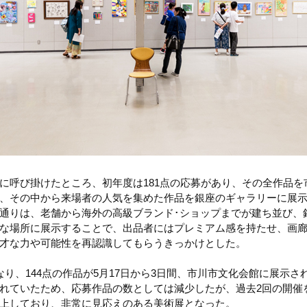
に呼び掛けたところ、初年度は181点の応募があり、その全作品を
、その中から来場者の人気を集めた作品を銀座のギャラリーに展
通りは、老舗から海外の高級ブランド･ショップまでが建ち並び、
な場所に展示することで、出品者にはプレミアム感を持たせ、画
才な力や可能性を再認識してもらうきっかけとした。
なり、144点の作品が5月17日から3日間、市川市文化会館に展示さ
れていたため、応募作品の数としては減少したが、過去2回の開催
上しており、非常に見応えのある美術展となった。