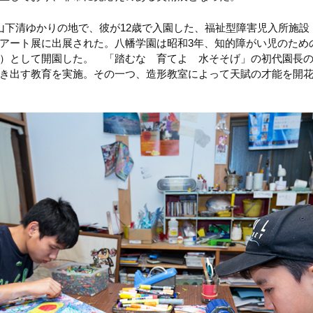
山下清ゆかりの地で、彼が12歳で入園した、福祉型障害児入所施設
アート展に出展された。八幡学園は昭和3年、知的障がい児のため
）として開園した。 「踏むな 育てよ 水そそげ」の初代園長
き出す教育を実施。その一つ、造形教室によって天賦の才能を開