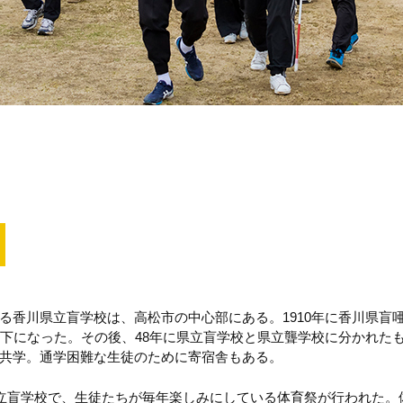
る香川県立盲学校は、高松市の中心部にある。1910年に香川県盲
轄下になった。その後、48年に県立盲学校と県立聾学校に分かれた
共学。通学困難な生徒のために寄宿舎もある。
県立盲学校で、生徒たちが毎年楽しみにしている体育祭が行われた。