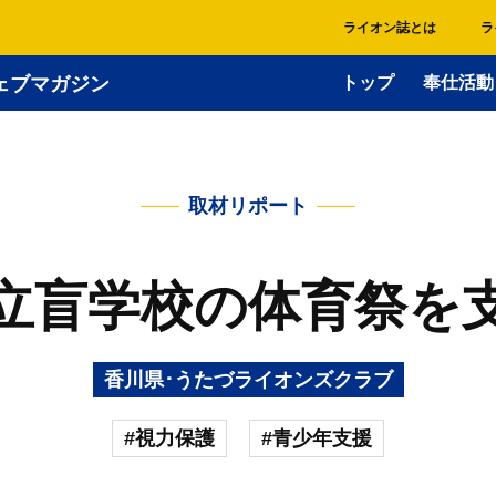
ライオン誌とは
ラ
ェブマガジン
トップ
奉仕活動
取材リポート
立盲学校の体育祭を
香川県･うたづライオンズクラブ
#視力保護
#青少年支援