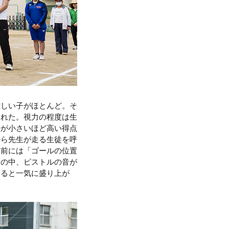
難しい子がほとんど。そ
われた。視力の程度は生
差が小さいほど高い得点
から先生が走る生徒を呼
技前には「ゴールの位置
寂の中、ピストルの音が
すると一気に盛り上が