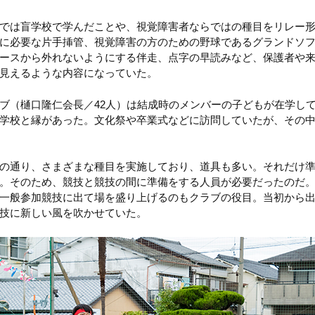
スでは盲学校で学んだことや、視覚障害者ならではの種目をリレー
に必要な片手挿管、視覚障害の方のための野球であるグランドソ
ースから外れないようにする伴走、点字の早読みなど、保護者や
見えるような内容になっていた。
ブ（樋口隆仁会長／42人）は結成時のメンバーの子どもが在学し
学校と縁があった。文化祭や卒業式などに訪問していたが、その
の通り、さまざまな種目を実施しており、道具も多い。それだけ
。そのため、競技と競技の間に準備をする人員が必要だったのだ
一般参加競技に出て場を盛り上げるのもクラブの役目。当初から
技に新しい風を吹かせていた。