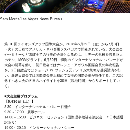
Sam Morris/Las Vegas News Bureau
第101回ライオンズクラブ国際大会が、2018年6月29日（金）から7月3日
（火）の日程でアメリカ・ネバダ州ラスベガスで開催されている。大会総会
やセミナーなどほぼ全ての行事の会場となるのは、世界一の規模を誇る巨大
ホテル、MGMグランド。6月30日、恒例のインターナショナル・パレードが
大会の開幕を飾り、初日総会ではナレシュ・アガワル国際会長の年次報告
を、2日目総会ではジョージ･W･ブッシュ元アメリカ大統領が基調講演を行
い、最終日総会では国際協会史上初めて女性の国際会長が就任する。この記
念すべき大会の各日のハイライトを30日（現地時間）からリポートしてい
く。
■大会主要プログラム
【6月30日（土）】
8:30 インターナショナル・パレード開始
9:30～17:00 展示ホール
14:00～15:00 ビジネス・セッション（国際理事候補者演説会 ＊日本語通
訳あり）
19:00～20:15 インターナショナル・ショー