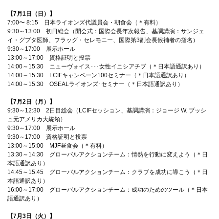
【7月1日（日）】
7:00〜 8:15 日本ライオンズ代議員会・朝食会（＊有料）
9:30～13:00 初日総会（開会式：国際会長年次報告、基調講演：サンジェ
イ・グプタ医師、フラッグ・セレモニー、国際第3副会長候補者の指名）
9:30～17:00 展示ホール
13:00～17:00 資格証明と投票
14:00～15:30 ニューヴォイス･･･女性イニシアチブ（＊日本語通訳あり）
14:00～15:30 LCIFキャンペーン100セミナー（＊日本語通訳あり）
14:00～15:30 OSEALライオンズ･セミナー（＊日本語通訳あり）
【7月2日（月）】
9:30～12:30 2日目総会（LCIFセッション、基調講演：ジョージ W. ブッシ
ュ元アメリカ大統領）
9:30～17:00 展示ホール
9:30～17:00 資格証明と投票
13:00～15:00 MJF昼食会（＊有料）
13:30～14:30 グローバルアクションチーム：情熱を行動に変えよう（＊日
本語通訳あり）
14:45～15:45 グローバルアクションチーム：クラブを成功に導こう（＊日
本語通訳あり）
16:00～17:00 グローバルアクションチーム：成功のためのツール（＊日本
語通訳あり）
【7月3日（火）】