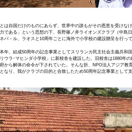
とは自国だけのものにあらず、世界中の誰もがその恩恵を受けな
力である」という思想の下、長野篠ノ井ライオンズクラブ（中島日
ネパ－ル、ラオスと10周年ごとに海外で小学校の建設贈呈を行っ
本年、結成50周年の記念事業としてスリランカ民主社会主義共和
リウラ･マヒンダ小学校」に新校舎を建設した。旧校舎は1880年
府から解体の命令が下されていた。そんな折、NPO法人アジア教
となり、我がクラブの目的と合致したため50周年記念事業として