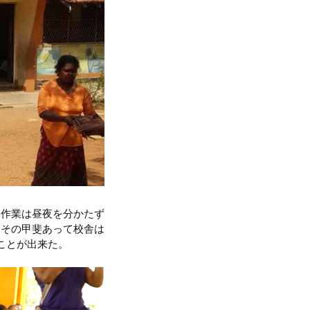
体作業は昼夜を分かたず
。その甲斐あって校舎は
ことが出来た。