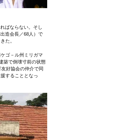
ければならない。そし
出造会長／68人）で
てきた。
国ケゴ－ル州ミリガマ
の建築で倒壊寸前の状態
育友好協会の仲介で同
支援することとなっ