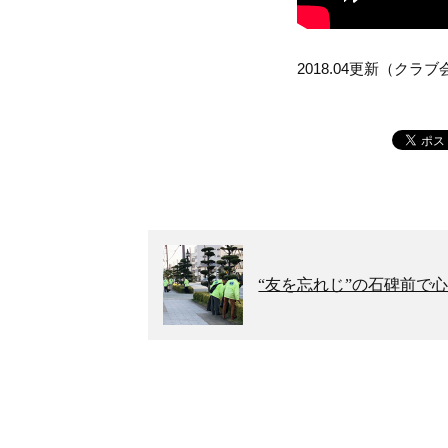
2018.04更新（ク
“友を忘れじ”の石碑前で