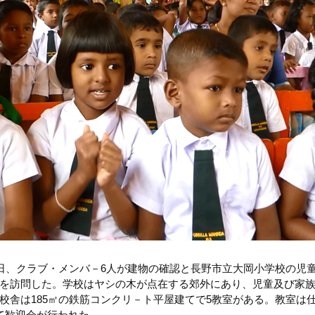
6日、クラブ・メンバ－6人が建物の確認と長野市立大岡小学校の児
を訪問した。学校はヤシの木が点在する郊外にあり、児童及び家
校舎は185㎡の鉄筋コンクリ－ト平屋建てで5教室がある。教室は
て歓迎会が行われた。