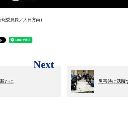
ラブ会報委員長／大日方尚）
Next
心新たに
災害時に活躍