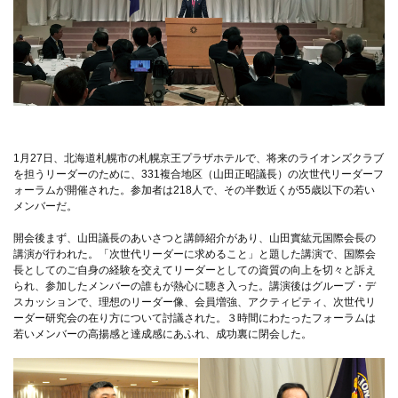
1月27日、北海道札幌市の札幌京王プラザホテルで、将来のライオンズクラブ
を担うリーダーのために、331複合地区（山田正昭議長）の次世代リーダーフ
ォーラムが開催された。参加者は218人で、その半数近くが55歳以下の若い
メンバーだ。
開会後まず、山田議長のあいさつと講師紹介があり、山田實紘元国際会長の
講演が行われた。「次世代リーダーに求めること」と題した講演で、国際会
長としてのご自身の経験を交えてリーダーとしての資質の向上を切々と訴え
られ、参加したメンバーの誰もが熱心に聴き入った。講演後はグループ・デ
スカッションで、理想のリーダー像、会員増強、アクティビティ、次世代リ
ーダー研究会の在り方について討議された。３時間にわたったフォーラムは
若いメンバーの高揚感と達成感にあふれ、成功裏に閉会した。